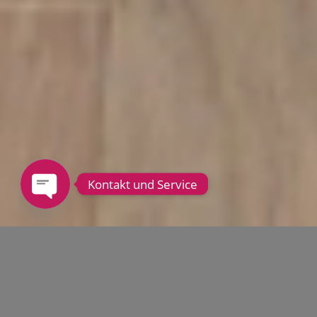
Kontakt und Service
Open
chaty
MEINEM LADEN-ATELIER
FÜR MODE MADE IN
SIEGBURG!
Willkommen im ZUGVÖGEL Mode Concept Store
–