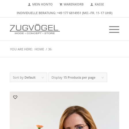
MEIN KONTO
WARENKORB
KASSE
INDIVIDUELLE BERATUNG: +49 177 6814951 (MO.-FR. 11-17 UHR)
YOU ARE HERE:
HOME
/
36
Sort by
Default
Display
15 Products per page