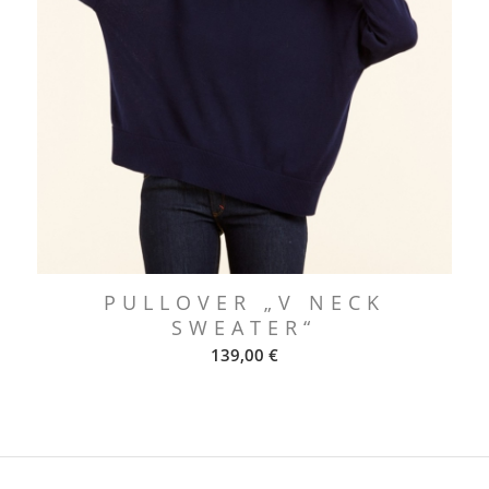
PULLOVER „V NECK
SWEATER“
139,00
€