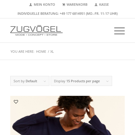
MEIN KONTO
WARENKORB
KASSE
INDIVIDUELLE BERATUNG: +49 177 6814951 (MO.-FR. 11-17 UHR)
YOU ARE HERE:
HOME
/
XL
Sort by
Default
Display
15 Products per page