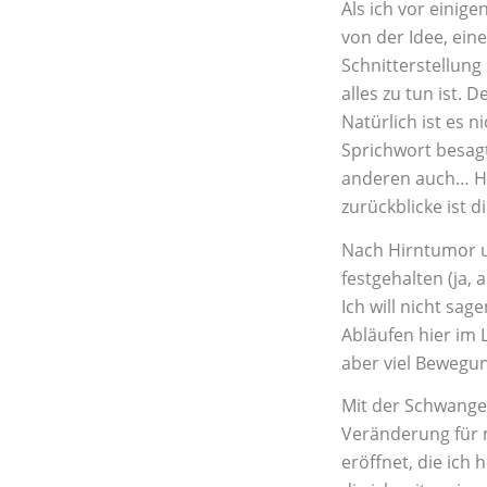
Als ich vor einig
von der Idee, ein
Schnitterstellun
alles zu tun ist.
Natürlich ist es 
Sprichwort besagt
anderen auch… Hi
zurückblicke ist 
Nach Hirntumor u
festgehalten (ja,
Ich will nicht sag
Abläufen hier im 
aber viel Bewegun
Mit der Schwanger
Veränderung für m
eröffnet, die ich