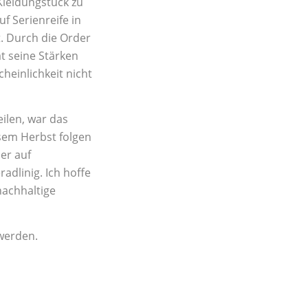
 Kleidungstück zu
f Serienreife in
t. Durch die Order
at seine Stärken
einlichkeit nicht
eilen, war das
sem Herbst folgen
her auf
adlinig. Ich hoffe
nachhaltige
 werden.