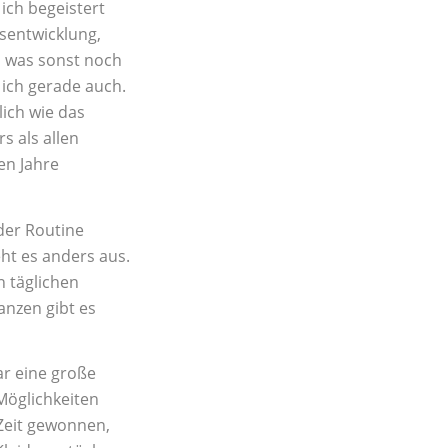
ich begeistert
nsentwicklung,
d was sonst noch
 ich gerade auch.
lich wie das
s als allen
en Jahre
der Routine
eht es anders aus.
en täglichen
anzen gibt es
ar eine große
Möglichkeiten
 Zeit gewonnen,