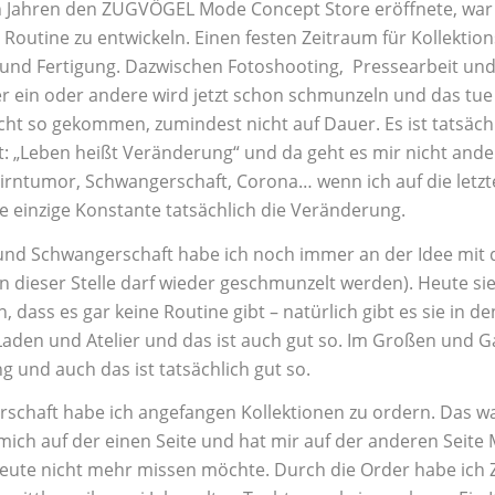
en Jahren den ZUGVÖGEL Mode Concept Store eröffnete, war 
e Routine zu entwickeln. Einen festen Zeitraum für Kollektio
g und Fertigung. Dazwischen Fotoshooting, Pressearbeit un
 Der ein oder andere wird jetzt schon schmunzeln und das tue
nicht so gekommen, zumindest nicht auf Dauer. Es ist tatsäch
: „Leben heißt Veränderung“ und da geht es mir nicht ander
rntumor, Schwangerschaft, Corona… wenn ich auf die letzt
die einzige Konstante tatsächlich die Veränderung.
nd Schwangerschaft habe ich noch immer an der Idee mit 
 an dieser Stelle darf wieder geschmunzelt werden). Heute si
en, dass es gar keine Routine gibt – natürlich gibt es sie in d
Laden und Atelier und das ist auch gut so. Im Großen und G
g und auch das ist tatsächlich gut so.
schaft habe ich angefangen Kollektionen zu ordern. Das w
ich auf der einen Seite und hat mir auf der anderen Seite 
 heute nicht mehr missen möchte. Durch die Order habe ich