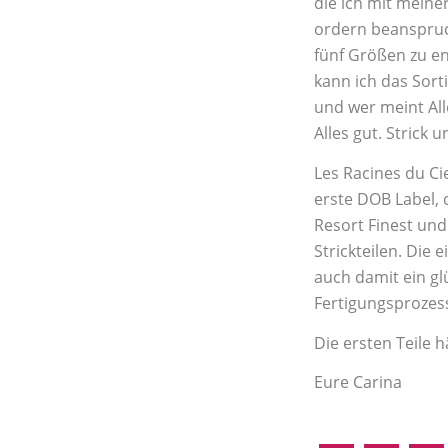
die ich mit meine
ordern beansprucht
fünf Größen zu ent
kann ich das Sort
und wer meint Al
Alles gut. Strick
Les Racines du Ci
erste DOB Label, 
Resort Finest und 
Strickteilen. Die 
auch damit ein gl
Fertigungsprozess
Die ersten Teile 
Eure Carina