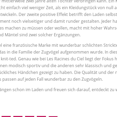
r mittlerweile zwei Jahre alten Tochter verbringen kann. Ein
 einfach viel weniger Zeit, als ein Kleidungstück von null au
wickeln. Der zweite positive Effekt betrifft den Laden selbs
iment noch vielseitiger und damit runder gestalten. Jeder h
les machen zu müssen oder wollen, macht mit hoher Wahrsch
 und Mäntel sind zwei solcher Ergänzungen.
el eine französische Marke mit wunderbar schlichten Strickt
das in die Familie der Zugvögel aufgenommen wurde. In die
knit-ted. Genau wie bei Les Racines du Ciel liegt der Fokus 
einen modisch sportiv und die anderen sehr klassisch und ger
ückliches Händchen gezeigt zu haben. Die Qualität und der 
 passen auf jeden Fall wunderbar zu den Zugvögeln.
hängen schon im Laden und freuen sich darauf, entdeckt zu